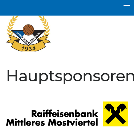
SC Wieselburg
Hauptsponsore