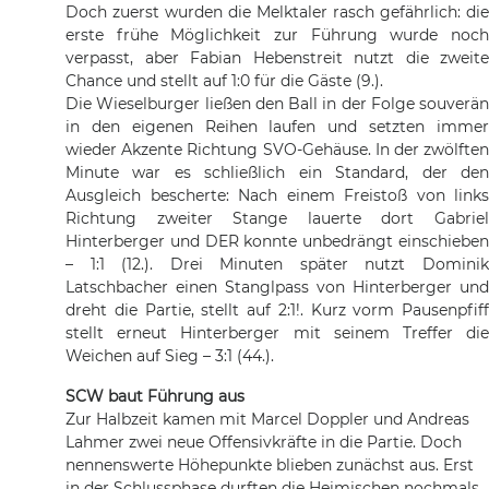
Doch zuerst wurden die Melktaler rasch gefährlich: die
erste frühe Möglichkeit zur Führung wurde noch
verpasst, aber Fabian Hebenstreit nutzt die zweite
Chance und stellt auf 1:0 für die Gäste (9.).
Die Wieselburger ließen den Ball in der Folge souverän
in den eigenen Reihen laufen und setzten immer
wieder Akzente Richtung SVO-Gehäuse. In der zwölften
Minute war es schließlich ein Standard, der den
Ausgleich bescherte: Nach einem Freistoß von links
Richtung zweiter Stange lauerte dort Gabriel
Hinterberger und DER konnte unbedrängt einschieben
– 1:1 (12.). Drei Minuten später nutzt Dominik
Latschbacher einen Stanglpass von Hinterberger und
dreht die Partie, stellt auf 2:1!. Kurz vorm Pausenpfiff
stellt erneut Hinterberger mit seinem Treffer die
Weichen auf Sieg – 3:1 (44.).
SCW baut Führung aus
Zur Halbzeit kamen mit Marcel Doppler und Andreas
Lahmer zwei neue Offensivkräfte in die Partie. Doch
nennenswerte Höhepunkte blieben zunächst aus. Erst
in der Schlussphase durften die Heimischen nochmals