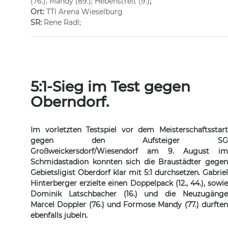
(76.), Mandy (89.); Hebenstreit (9.)
;
Ort:
TTI Arena Wieselburg
SR:
Rene Radl;
5:1-Sieg im Test gegen
Oberndorf.
Im vorletzten Testspiel vor dem Meisterschaftsstart
gegen den Aufsteiger SG
Großweickersdorf/Wiesendorf am 9. August im
Schmidastadion konnten sich die Braustädter gegen
Gebietsligist Oberdorf klar mit 5:1 durchsetzen. Gabriel
Hinterberger erzielte einen Doppelpack (12., 44.), sowie
Dominik Latschbacher (16.) und die Neuzugänge
Marcel Doppler (76.) und Formose Mandy (77.) durften
ebenfalls jubeln.