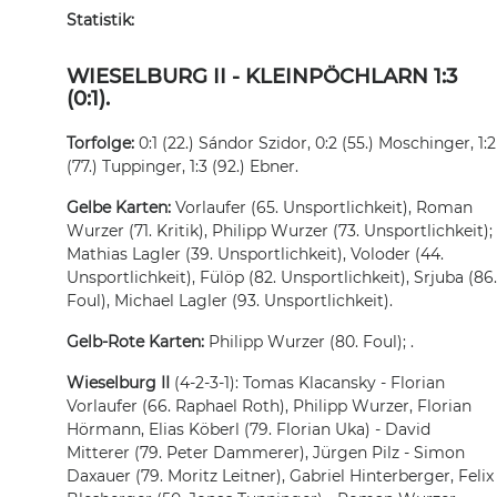
Statistik:
WIESELBURG II - KLEINPÖCHLARN 1:3
(0:1).
Torfolge:
0:1 (22.) Sándor Szidor, 0:2 (55.) Moschinger, 1:2
(77.) Tuppinger, 1:3 (92.) Ebner.
Gelbe Karten:
Vorlaufer (65. Unsportlichkeit), Roman
Wurzer (71. Kritik), Philipp Wurzer (73. Unsportlichkeit);
Mathias Lagler (39. Unsportlichkeit), Voloder (44.
Unsportlichkeit), Fülöp (82. Unsportlichkeit), Srjuba (86.
Foul), Michael Lagler (93. Unsportlichkeit).
Gelb-Rote Karten:
Philipp Wurzer (80. Foul); .
Wieselburg II
(4-2-3-1): Tomas Klacansky - Florian
Vorlaufer (66. Raphael Roth), Philipp Wurzer, Florian
Hörmann, Elias Köberl (79. Florian Uka) - David
Mitterer (79. Peter Dammerer), Jürgen Pilz - Simon
Daxauer (79. Moritz Leitner), Gabriel Hinterberger, Felix