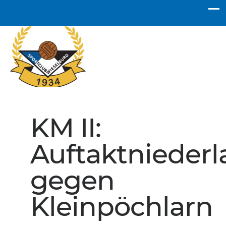
SC Wieselburg
KM II:
Auftaktniederl
gegen
Kleinpöchlarn