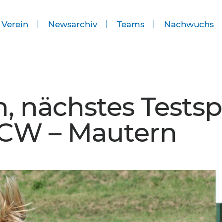
 Verein
Newsarchiv
Teams
Nachwuchs
, nächstes Testsp
SCW – Mautern