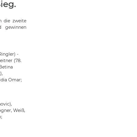
ieg.
n die zweite
d gewinnen
ingler) -
eitner (78.
Betina
),
idia Omar;
ovic),
ogner, Weiß,
;