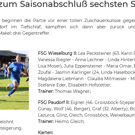
 zum Saisonabschluß sechsten S
 beginnen die Partie vor einer tollen Zuschauerkulisse gege
orf im Tiefschlaf, kämpften sich dann aber zurück un
Makel: drei Gegentreffer.
FSG Wieselburg II:
Lea Pecksteiner (63. Karin R
Vanessa Riegler - Anna Lechner - Linda Hinterl
Lisa Moser), Julia Eppensteiner - Maria Omar, 
Zoufal - Jasmin Karlinger (24. Linda Haselböck
Magdalena Liebmann - Claudia Mitmasser - M
Stefanie Eder, Elisabeth Hofstetter;
Trainer:
Thomas Wagner;
FSG Paudorf II:
Eigner (46. Groissböck-Stjepan
Günay, Wolf (46. Berger), Graf (32. Alberty), B
Lazurca, Glinz, Gleich, Groissböck, Weixelbaum
Trainer:
Heimo Gleich;
belohnt
teigerung.
Karten: