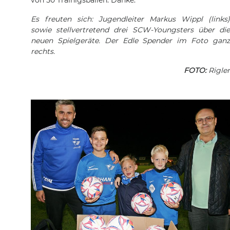
von 50 Trainigsbällen
. Danke.
Es freuten sich: Jugendleiter Markus Wippl (links)
sowie stellvertretend drei SCW-Youngsters über die
neuen Spielgeräte. Der Edle Spender im Foto ganz
rechts.
FOTO:
Rigler