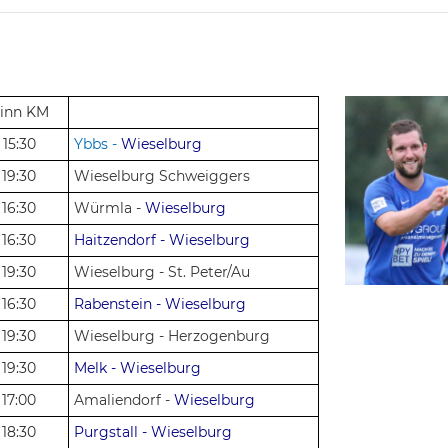
inn KM
15:30
Ybbs -
Wieselburg
19:30
Wieselburg Schweiggers
16:30
Würmla -
Wieselburg
16:30
Haitzendorf - Wieselburg
19:30
Wieselburg - St. Peter/Au
16:30
Rabenstein - Wieselburg
19:30
Wieselburg - Herzogenburg
19:30
Melk - Wieselburg
17:00
Amaliendorf -
Wieselburg
18:30
Purgstall - Wieselburg