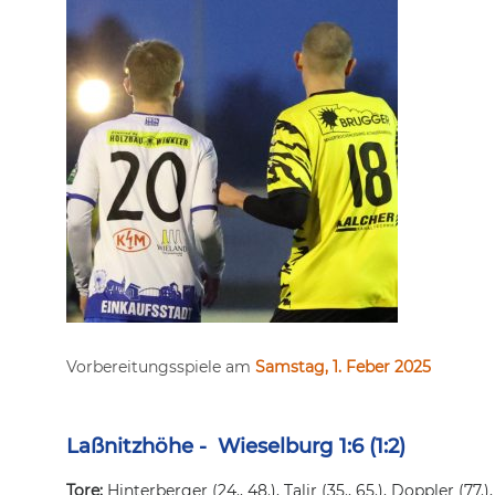
Vorbereitungsspiele am
Samstag, 1. Feber 2025
Laßnitzhöhe -
Wi
esel
b
urg 1:
6 (1:2)
Tore:
Hinterberger (24., 48.), Talir (35., 65.), Doppler (77.),