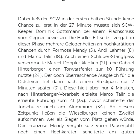
Dabei ließ der SCW in der ersten halben Stunde keine
Chance zu, erst in der 27. Minute musste sich SCW-
Keeper Dominik Gottsmann bei einem Flachschuss
vom Gegner beweisen. Die Hudler-Elf selbst vergab in
dieser Phase mehrere Gelegenheiten an hochkarätigen
Chancen durch Formose Mendy (5.), Andi Lahmer (8.)
und Marco Talir (18.). Auch einen Schluder-Stanglpass
versemmelte Marcel Doppler kläglich (21.), ehe Gabriel
Hinterberger einen Torwartfehler zur 1:0 Führung
nutzte (24.). Der doch überraschende Ausgleich für die
Oststeirer fiel dann nach einem Steckpass nur 7
Minuten später (31.). Diese hielt aber nur 4 Minuten,
nach Hinterberger-Vorarbeit erzielte Marco Talir die
erneute Führung zum 2:1 (35.). Zuvor scheiterte der
Torschütze noch am Aluminium (34.). Ab diesem
Zeitpunkt ließen die Wieselburger keinen Zweifel
aufkommen, wer als Sieger vom Platz gehen würde.
Der Franzose Mendy vergab kurz vorm Pausenpfiff
noch einen Hochkaräter, scheiterte am guten