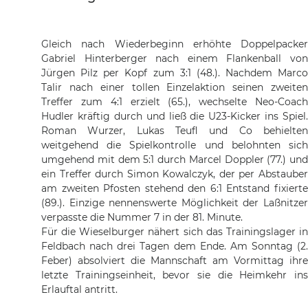
Gleich nach Wiederbeginn erhöhte Doppelpacker
Gabriel Hinterberger nach einem Flankenball von
Jürgen Pilz per Kopf zum 3:1 (48.). Nachdem Marco
Talir nach einer tollen Einzelaktion seinen zweiten
Treffer zum 4:1 erzielt (65.), wechselte Neo-Coach
Hudler kräftig durch und ließ die U23-Kicker ins Spiel.
Roman Wurzer, Lukas Teufl und Co behielten
weitgehend die Spielkontrolle und belohnten sich
umgehend mit dem 5:1 durch Marcel Doppler (77.) und
ein Treffer durch Simon Kowalczyk, der per Abstauber
am zweiten Pfosten stehend den 6:1 Entstand fixierte
(89.). Einzige nennenswerte Möglichkeit der Laßnitzer
verpasste die Nummer 7 in der 81. Minute.
Für die Wieselburger nähert sich das Trainingslager in
Feldbach nach drei Tagen dem Ende. Am Sonntag (2.
Feber) absolviert die Mannschaft am Vormittag ihre
letzte Trainingseinheit, bevor sie die Heimkehr ins
Erlauftal antritt.