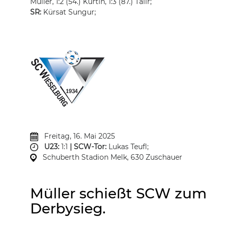
Müller, 1:2 (54.) Kurtin, 1:3 (87.) Talir;
SR:
Kürsat Sungur;
Freitag, 16. Mai 2025
U23:
1:1
| SCW-Tor:
Lukas Teufl;
Schuberth Stadion Melk, 630 Zuschauer
Müller schießt SCW zum
Derbysieg.