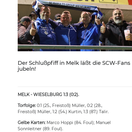
Der Schlußpfiff in Melk läßt die SCW-Fans
jubeln!
MELK - WIESELBURG 1:3 (0:2).
Torfolge:
0:1 (25., Freistoß) Müller, 0:2 (28.,
Freistoß) Müller, 1:2 (54.) Kurtin, 1:3 (87.) Talir.
Gelbe Karten:
Marco Hoppi (84. Foul); Manuel
Sonnleitner (89. Foul).