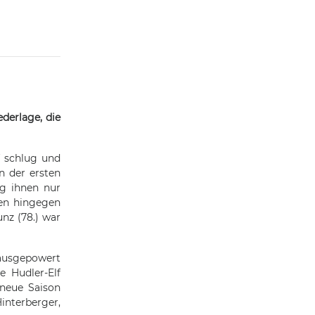
derlage, die
f schlug und
n der ersten
ng ihnen nur
cen hingegen
unz (78.) war
 ausgepowert
e Hudler-Elf
 neue Saison
interberger,