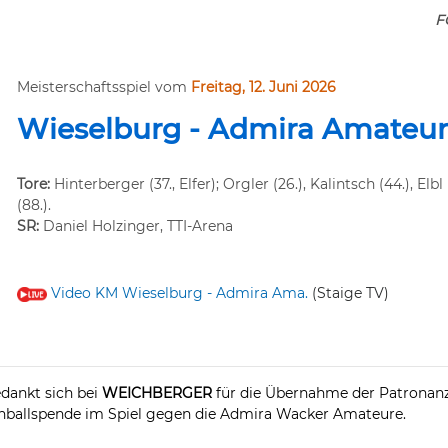
F
Meisterschaftsspiel vom
Freitag, 12. Juni 2026
Wieselburg - Adm
ira
Amateure
Tore:
Hinterberger (37., Elfer); Orgler (26.), Kalintsch (44.), Elbl 
(88.).
SR:
Daniel Holzinger, TTI-Arena
Video KM Wieselburg - Admira Ama.
(Staige TV)
dankt sich bei
WEICHBERGER
für die Übernahme der Patronanz
hballspende im Spiel gegen die Admira Wacker Amateure.