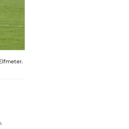
Elfmeter.
4