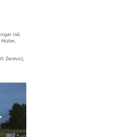
linger (46.
 Müller,
0. Zecevic),