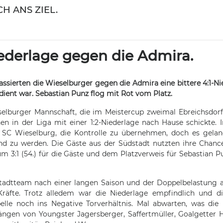
H ANS ZIEL.
iederlage gegen die Admira.
sierten die Wieselburger gegen die Admira eine bittere 4:1-Nie
dient war. Sebastian Punz flog mit Rot vom Platz.
selburger Mannschaft, die im Meistercup zweimal Ebreichsdor
en in der Liga mit einer 1:2-Niederlage nach Hause schickte. I
r SC Wieselburg, die Kontrolle zu übernehmen, doch es gela
end zu werden. Die Gäste aus der Südstadt nutzten ihre Chan
um 3:1 (54.) für die Gäste und dem Platzverweis für Sebastian P
ustadtteam nach einer langen Saison und der Doppelbelastung
äfte. Trotz alledem war die Niederlage empfindlich und di
elle noch ins Negative Torverhältnis. Mal abwarten, was die
ngen von Youngster Jagersberger, Saffertmüller, Goalgetter H