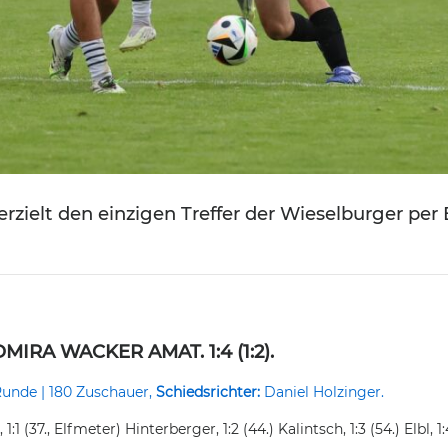
 erzielt den einzigen Treffer der Wieselburger per 
IRA WACKER AMAT. 1:4 (1:2).
 Runde | 180 Zuschauer,
Schiedsrichter:
Daniel Holzinger.
 1:1 (37., Elfmeter) Hinterberger, 1:2 (44.) Kalintsch, 1:3 (54.) Elbl, 1: