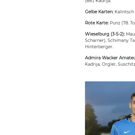
(88.) Kadrija.
Gelbe Karten:
Kalintsch 
Rote Karte:
Punz (78. T
Wieselburg (3-5-2):
Maure
Scharner), Schimany Tal
Hinterberger.
Admira Wacker Amateu
Kadrija, Orgler, Suschitz