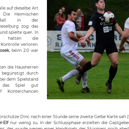
lle auf dieselbe Art
. Die Heimischen
Ball in der
eselburg zog das
und spielte quer. In
e hatten die
 Kontrolle verloren.
osek
, beim 2:0 war
ten die Hausherren
h begünstigt durch
h bei dem Spielstand
, das Spiel gut
f Konterchancen
schütze Dinc nach einer Stunde seine zweite Gelbe Karte sah (5
l-Elf
nur wenig zu. In der Schlussphase erzielten die Gastgebe
tejs, der wurde wegen eines Handspiels des Stürmers noch aberk