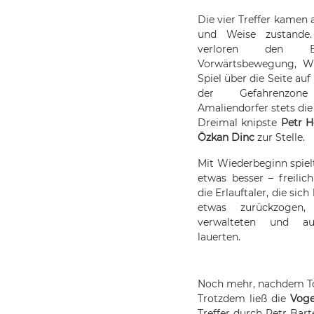
Die vier Treffer kamen a
und Weise zustande
verloren den 
Vorwärtsbewegung, Wi
Spiel über die Seite auf 
der Gefahrenzon
Amaliendorfer stets die
Dreimal knipste
Petr H
Özkan Dinc
zur Stelle.
Mit Wiederbeginn spiel
etwas besser – freilic
die Erlauftaler, die sic
etwas zurückzogen
verwalteten und au
lauerten.
Noch mehr, nachdem Tor
Trotzdem ließ die
Voge
Treffer durch Petr Bar