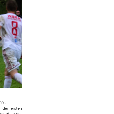
9.).
r den ersten
annt. In der